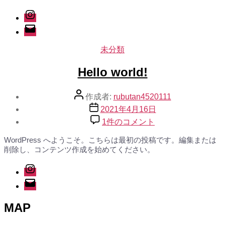
Instagram
メ
ー
ル
カ
未分類
テ
Hello world!
ゴ
リ
ー
投
作成者:
rubutan4520111
稿
投
2021年4月16日
者
稿
Hello
1件のコメント
日
world!
へ
WordPress へようこそ。こちらは最初の投稿です。編集または
の
削除し、コンテンツ作成を始めてください。
Instagram
メ
ー
ル
MAP